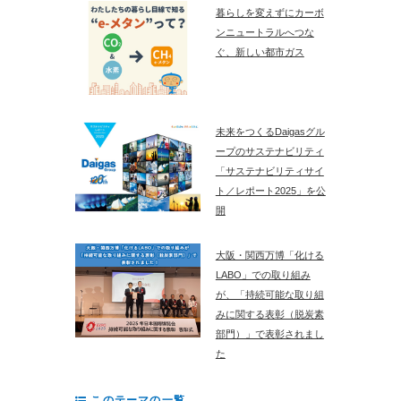
暮らしを変えずにカーボ
ンニュートラルへつな
ぐ、新しい都市ガス
未来をつくるDaigasグル
ープのサステナビリティ
「サステナビリティサイ
ト／レポート2025」を公
開
大阪・関西万博「化ける
LABO」での取り組み
が、「持続可能な取り組
みに関する表彰（脱炭素
部門）」で表彰されまし
た
このテーマの一覧