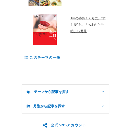
1年の締めくくりに、“す
し愛”を。「あまから手
帖」12月号
このテーマの一覧
テーマから記事を探す
月別から記事を探す
公式SNSアカウント