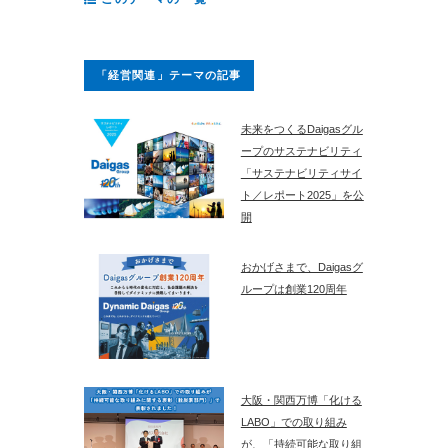
「経営関連」テーマの記事
未来をつくるDaigasグル
ープのサステナビリティ
「サステナビリティサイ
ト／レポート2025」を公
開
おかげさまで、Daigasグ
ループは創業120周年
大阪・関西万博「化ける
LABO」での取り組み
が、「持続可能な取り組