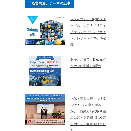
「経営関連」テーマの記事
未来をつくるDaigasグル
ープのサステナビリティ
「サステナビリティサイ
ト／レポート2025」を公
開
おかげさまで、Daigasグ
ループは創業120周年
大阪・関西万博「化ける
LABO」での取り組み
が、「持続可能な取り組
みに関する表彰（脱炭素
部門）」で表彰されまし
た