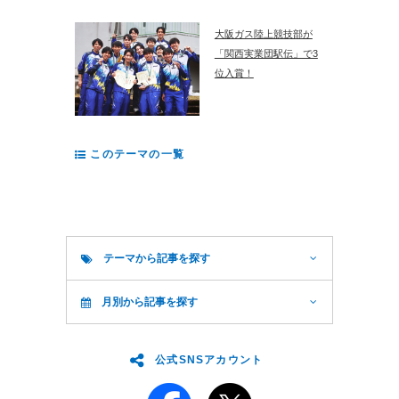
大阪ガス陸上競技部が
「関西実業団駅伝」で3
位入賞！
このテーマの一覧
テーマから記事を探す
月別から記事を探す
公式SNSアカウント