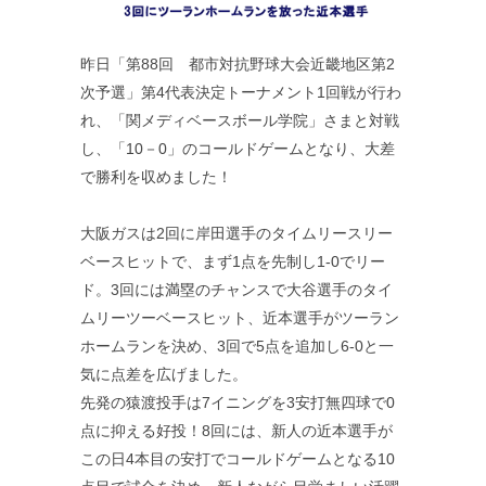
昨日「第88回 都市対抗野球大会近畿地区第2
次予選」第4代表決定トーナメント1回戦が行わ
れ、「関メディベースボール学院」さまと対戦
し、「10－0」のコールドゲームとなり、大差
で勝利を収めました！
大阪ガスは2回に岸田選手のタイムリースリー
ベースヒットで、まず1点を先制し1-0でリー
ド。3回には満塁のチャンスで大谷選手のタイ
ムリーツーベースヒット、近本選手がツーラン
ホームランを決め、3回で5点を追加し6-0と一
気に点差を広げました。
先発の猿渡投手は7イニングを3安打無四球で0
点に抑える好投！8回には、新人の近本選手が
この日4本目の安打でコールドゲームとなる10