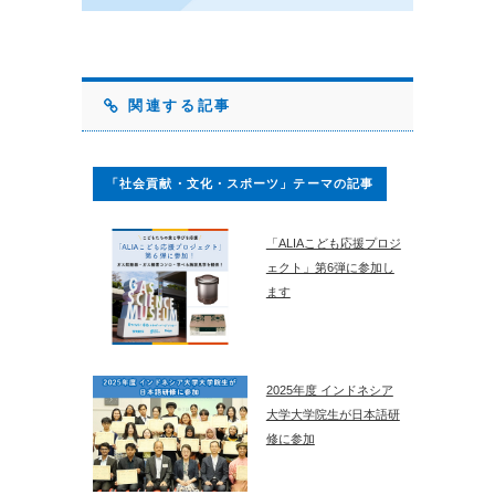
関連する記事
「社会貢献・文化・スポーツ」テーマの記事
「ALIAこども応援プロジ
ェクト」第6弾に参加し
ます
2025年度 インドネシア
大学大学院生が日本語研
修に参加