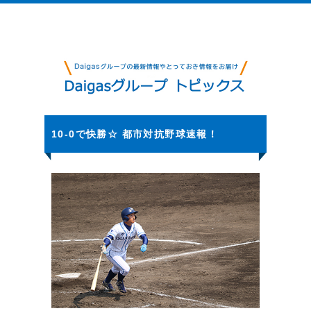
10‐0で快勝☆ 都市対抗野球速報！