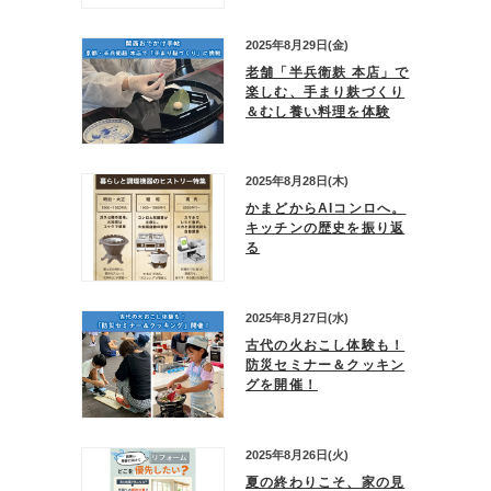
2025年8月29日(金)
老舗「半兵衛麸 本店」で
楽しむ、手まり麸づくり
＆むし養い料理を体験
2025年8月28日(木)
かまどからAIコンロへ。
キッチンの歴史を振り返
る
2025年8月27日(水)
古代の火おこし体験も！
防災セミナー＆クッキン
グを開催！
2025年8月26日(火)
夏の終わりこそ、家の見