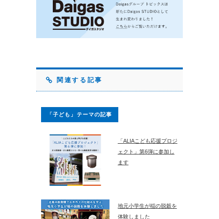
関連する記事
「子ども」テーマの記事
「ALIAこども応援プロジ
ェクト」第6弾に参加し
ます
地元小学生が稲の脱穀を
体験しました