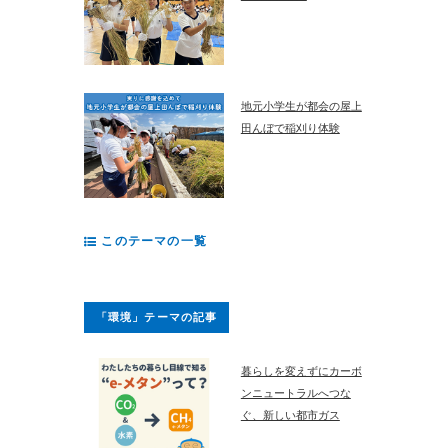
地元小学生が都会の屋上
田んぼで稲刈り体験
このテーマの一覧
「環境」テーマの記事
暮らしを変えずにカーボ
ンニュートラルへつな
ぐ、新しい都市ガス