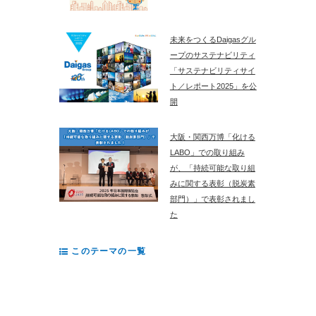
未来をつくるDaigasグル
ープのサステナビリティ
「サステナビリティサイ
ト／レポート2025」を公
開
大阪・関西万博「化ける
LABO」での取り組み
が、「持続可能な取り組
みに関する表彰（脱炭素
部門）」で表彰されまし
た
このテーマの一覧