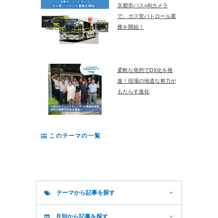
京都市バス×AIカメラ
で、ガス管パトロール業
務を開始！
柔軟な発想でDX化を推
進！現場の地道な努力が
もたらす進化
このテーマの一覧
テーマから記事を探す
月別から記事を探す