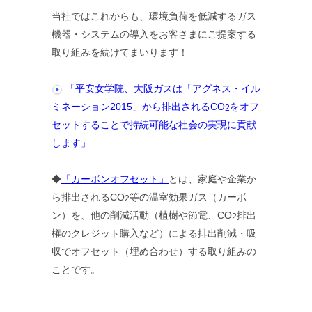
当社ではこれからも、環境負荷を低減するガス
機器・システムの導入をお客さまにご提案する
取り組みを続けてまいります！
「平安女学院、大阪ガスは「アグネス・イル
ミネーション2015」から排出されるCO
をオフ
2
セットすることで持続可能な社会の実現に貢献
します」
◆
「カーボンオフセット」
とは、家庭や企業か
ら排出されるCO
等の温室効果ガス（カーボ
2
ン）を、他の削減活動（植樹や節電、CO
排出
2
権のクレジット購入など）による排出削減・吸
収でオフセット（埋め合わせ）する取り組みの
ことです。