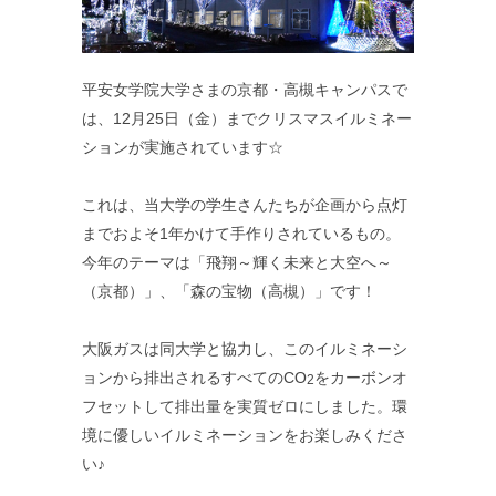
平安女学院大学さまの京都・高槻キャンパスで
は、12月25日（金）までクリスマスイルミネー
ションが実施されています☆
これは、当大学の学生さんたちが企画から点灯
までおよそ1年かけて手作りされているもの。
今年のテーマは「飛翔～輝く未来と大空へ～
（京都）」、「森の宝物（高槻）」です！
大阪ガスは同大学と協力し、このイルミネーシ
ョンから排出されるすべてのCO
をカーボンオ
2
フセットして排出量を実質ゼロにしました。環
境に優しいイルミネーションをお楽しみくださ
い♪