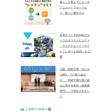
暮らしを変えずにカーボ
ンニュートラルへつな
ぐ、新しい都市ガス
未来をつくるDaigasグル
ープのサステナビリティ
「サステナビリティサイ
ト／レポート2025」を公
開
大阪・関西万博「化ける
LABO」での取り組み
が、「持続可能な取り組
みに関する表彰（脱炭素
部門）」で表彰されまし
た
このテーマの一覧