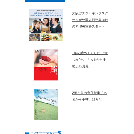
大阪ガスクッキングスク
ールが外国人観光客向け
の料理教室をスタート
1年の締めくくりに、“す
し愛”を。「あまから手
帖」12月号
2年ぶりの奈良特集「あ
まから手帖」11月号
このテーマの一覧