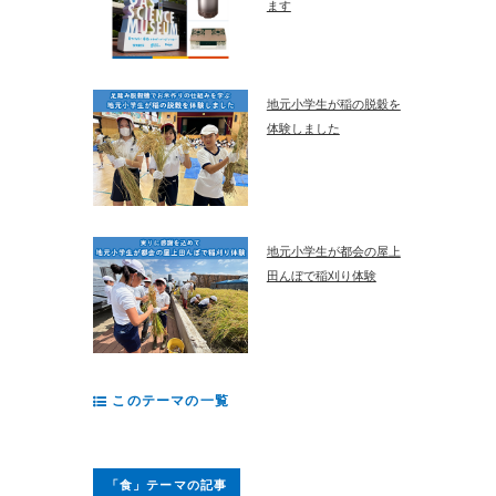
ます
地元小学生が稲の脱穀を
体験しました
地元小学生が都会の屋上
田んぼで稲刈り体験
このテーマの一覧
「食」テーマの記事