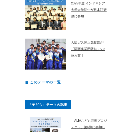
2025年度 インドネシア
大学大学院生が日本語研
修に参加
大阪ガス陸上競技部が
「関西実業団駅伝」で3
位入賞！
このテーマの一覧
「子ども」テーマの記事
「ALIAこども応援プロジ
ェクト」第6弾に参加し