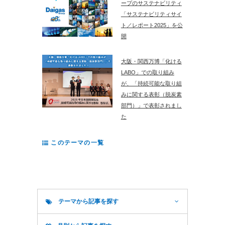
ープのサステナビリティ
「サステナビリティサイ
ト／レポート2025」を公
開
大阪・関西万博「化ける
LABO」での取り組み
が、「持続可能な取り組
みに関する表彰（脱炭素
部門）」で表彰されまし
た
このテーマの一覧
テーマから記事を探す