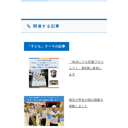
関連する記事
「子ども」テーマの記事
「ALIAこども応援プロジ
ェクト」第6弾に参加し
ます
地元小学生が稲の脱穀を
体験しました