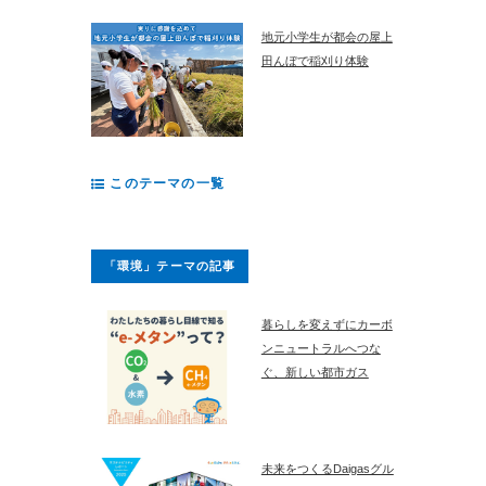
地元小学生が都会の屋上
田んぼで稲刈り体験
このテーマの一覧
「環境」テーマの記事
暮らしを変えずにカーボ
ンニュートラルへつな
ぐ、新しい都市ガス
未来をつくるDaigasグル