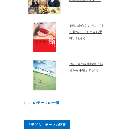
1年の締めくくりに、“す
し愛”を。「あまから手
帖」12月号
2年ぶりの奈良特集「あ
まから手帖」11月号
このテーマの一覧
「子ども」テーマの記事