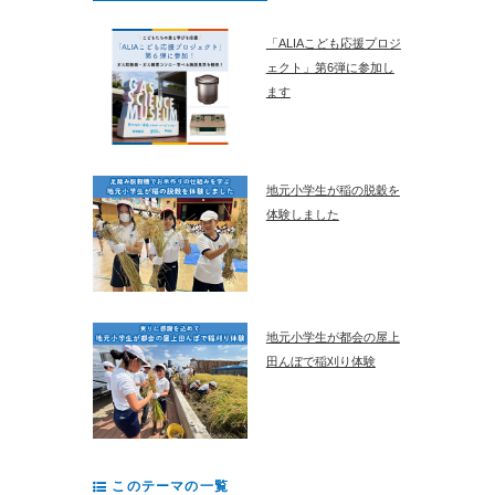
「ALIAこども応援プロジ
ェクト」第6弾に参加し
ます
地元小学生が稲の脱穀を
体験しました
地元小学生が都会の屋上
田んぼで稲刈り体験
このテーマの一覧