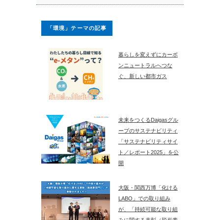
「環境」テーマの記事
暮らしを変えずにカーボ
ンニュートラルへつな
ぐ、新しい都市ガス
未来をつくるDaigasグル
ープのサステナビリティ
「サステナビリティサイ
ト／レポート2025」を公
開
大阪・関西万博「化ける
LABO」での取り組み
が、「持続可能な取り組