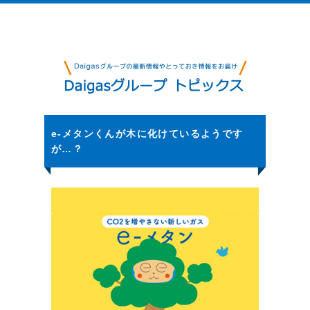
e-メタンくんが木に化けているようです
が…？