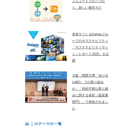
ンニュートラルへつな
ぐ、新しい都市ガス
未来をつくるDaigasグル
ープのサステナビリティ
「サステナビリティサイ
ト／レポート2025」を公
開
大阪・関西万博「化ける
LABO」での取り組み
が、「持続可能な取り組
みに関する表彰（脱炭素
部門）」で表彰されまし
た
このテーマの一覧