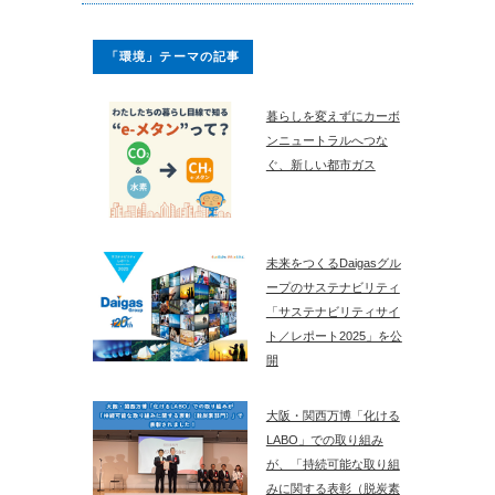
「環境」テーマの記事
暮らしを変えずにカーボ
ンニュートラルへつな
ぐ、新しい都市ガス
未来をつくるDaigasグル
ープのサステナビリティ
「サステナビリティサイ
ト／レポート2025」を公
開
大阪・関西万博「化ける
LABO」での取り組み
が、「持続可能な取り組
みに関する表彰（脱炭素