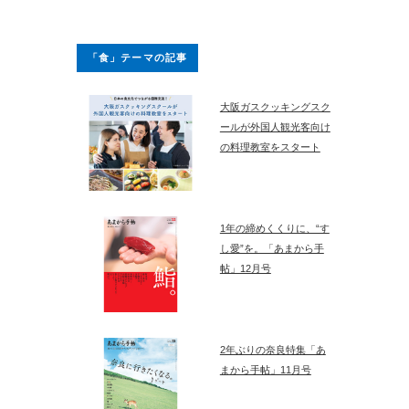
「食」テーマの記事
大阪ガスクッキングスク
ールが外国人観光客向け
の料理教室をスタート
1年の締めくくりに、“す
し愛”を。「あまから手
帖」12月号
2年ぶりの奈良特集「あ
まから手帖」11月号