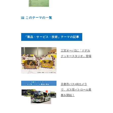
このテーマの一覧
「製品・サービス・技術」テーマの記事
三宮オーパ2に「ドデカ
クッキースタジオ」登場
京都市バス×AIカメラ
で、ガス管パトロール業
務を開始！