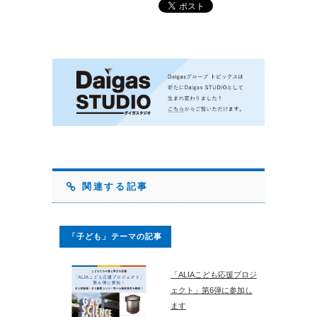
関連する記事
「子ども」テーマの記事
「ALIAこども応援プロジ
ェクト」第6弾に参加し
ます