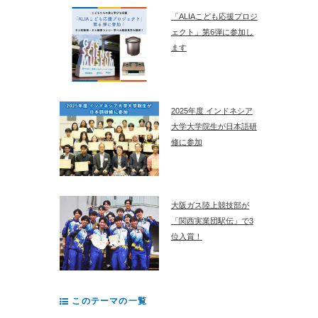
「ALIAこども応援プロジ
ェクト」第6弾に参加し
ます
2025年度 インドネシア
大学大学院生が日本語研
修に参加
大阪ガス陸上競技部が
「関西実業団駅伝」で3
位入賞！
このテーマの一覧