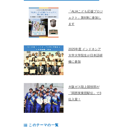
「ALIAこども応援プロジ
ェクト」第6弾に参加し
ます
2025年度 インドネシア
大学大学院生が日本語研
修に参加
大阪ガス陸上競技部が
「関西実業団駅伝」で3
位入賞！
このテーマの一覧