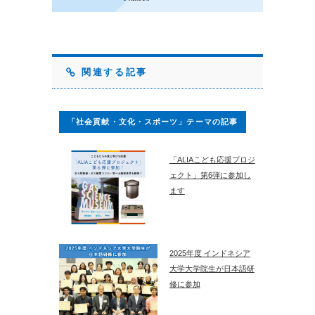
関連する記事
「社会貢献・文化・スポーツ」テーマの記事
「ALIAこども応援プロジ
ェクト」第6弾に参加し
ます
2025年度 インドネシア
大学大学院生が日本語研
修に参加