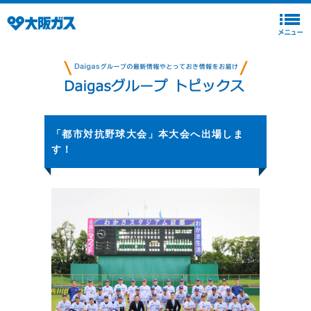
「都市対抗野球大会」本大会へ出場しま
す！