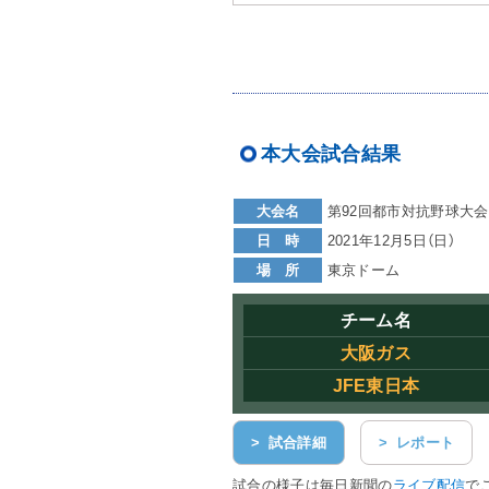
本大会試合結果
大会名
第92回都市対抗野球大会
日 時
2021年12月5日（日）
場 所
東京ドーム
チーム名
大阪ガス
JFE東日本
> 試合詳細
> レポート
試合の様子は毎日新聞の
ライブ配信
で