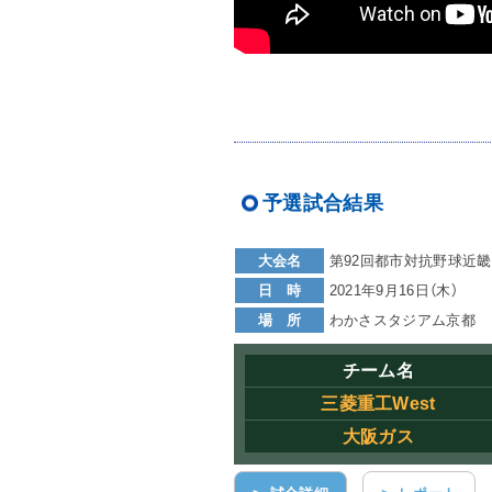
予選試合結果
大会名
第92回都市対抗野球近畿
日 時
2021年9月16日（木）
場 所
わかさスタジアム京都
チーム名
三菱重工West
大阪ガス