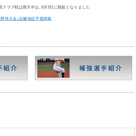
田クラブ戦は雨天中止、9月3日に順延となりました
抗野球大会」近畿地区予選開幕