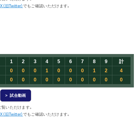
X（旧Twitter）
でもご確認いただけます。
1
2
3
4
5
6
7
8
9
計
0
0
0
1
0
0
0
1
2
4
0
0
0
0
0
0
0
0
0
0
> 試合動画
ご覧いただけます。
X（旧Twitter）
でもご確認いただけます。