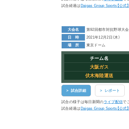
試合経過は
Daigas Group Sports【公式】
大会名
第92回都市対抗野球大会
日 時
2021年12月2日（木）
場 所
東京ドーム
チーム名
大阪ガス
伏木海陸運送
> 試合詳細
> レポート
試合の様子は毎日新聞の
ライブ配信
で
試合経過は
Daigas Group Sports【公式】