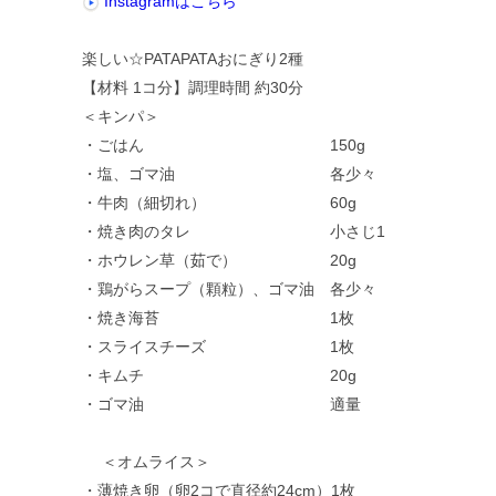
Instagramはこちら
楽しい☆PATAPATAおにぎり2種
【材料 1コ分】調理時間 約30分
＜キンパ＞
・ごはん 150g
・塩、ゴマ油 各少々
・牛肉（細切れ） 60g
・焼き肉のタレ 小さじ1
・ホウレン草（茹で） 20g
・鶏がらスープ（顆粒）、ゴマ油 各少々
・焼き海苔 1枚
・スライスチーズ 1枚
・キムチ 20g
・ゴマ油 適量
＜オムライス＞
・薄焼き卵（卵2コで直径約24cm）1枚