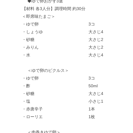
◆ゆで卵おかず3選
【材料 各3人分】調理時間 約30分
＜即席味たまご＞
・ゆで卵 3コ
・しょうゆ 大さじ4
・砂糖 大さじ2
・みりん 大さじ2
・水 大さじ4
＜ゆで卵のピクルス＞
・ゆで卵 3コ
・酢 50ml
・砂糖 大さじ4
・塩 小さじ1
・赤唐辛子 1本
・ローリエ 1枚
＜肉巻きゆで卵＞