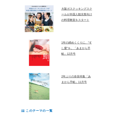
大阪ガスクッキングスク
ールが外国人観光客向け
の料理教室をスタート
1年の締めくくりに、“す
し愛”を。「あまから手
帖」12月号
2年ぶりの奈良特集「あ
まから手帖」11月号
このテーマの一覧