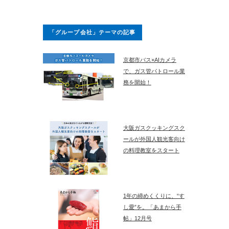
「グループ会社」テーマの記事
京都市バス×AIカメラ
で、ガス管パトロール業
務を開始！
大阪ガスクッキングスク
ールが外国人観光客向け
の料理教室をスタート
1年の締めくくりに、“す
し愛”を。「あまから手
帖」12月号