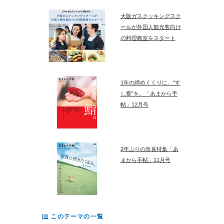
大阪ガスクッキングスク
ールが外国人観光客向け
の料理教室をスタート
1年の締めくくりに、“す
し愛”を。「あまから手
帖」12月号
2年ぶりの奈良特集「あ
まから手帖」11月号
このテーマの一覧