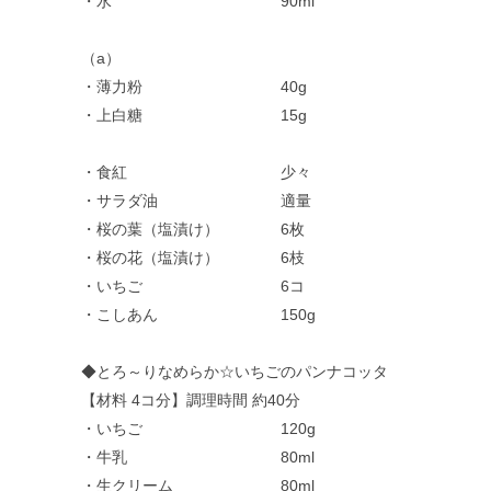
・水 90ml
（a）
・薄力粉 40g
・上白糖 15g
・食紅 少々
・サラダ油 適量
・桜の葉（塩漬け） 6枚
・桜の花（塩漬け） 6枝
・いちご 6コ
・こしあん 150g
◆とろ～りなめらか☆いちごのパンナコッタ
【材料 4コ分】調理時間 約40分
・いちご 120g
・牛乳 80ml
・生クリーム 80ml