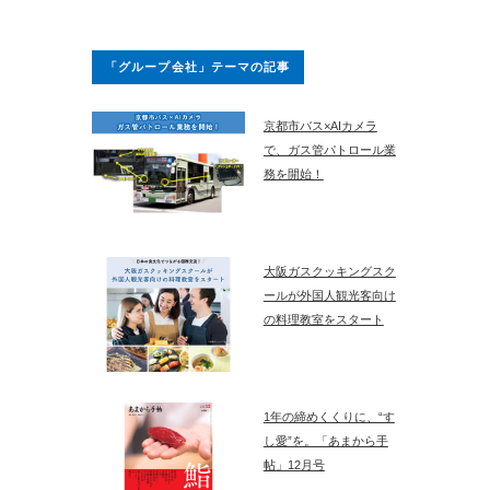
「グループ会社」テーマの記事
京都市バス×AIカメラ
で、ガス管パトロール業
務を開始！
大阪ガスクッキングスク
ールが外国人観光客向け
の料理教室をスタート
1年の締めくくりに、“す
し愛”を。「あまから手
帖」12月号