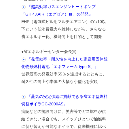
『超高効率ガスエンジンヒートポンプ
「GHP XAIR（エグゼア）Ⅲ」の開発』
EHP（電気式ビル用マルチエアコン）の1/10以
下という低消費電力を維持しながら、さらなる
省エネルギー化、機能向上を目的として開発
●省エネルギーセンター会長賞
『発電効率・耐久性を向上した家庭用固体酸
化物形燃料電池「エネファーム type S」』
世界最高の発電効率55％を達成するとともに、
耐久性の向上や本体の大幅な小型化を実現
『蒸気の安定供給に貢献できる省エネ型燃料
切替ボイラGC-2000AS』
病院などの施設向けに、災害等でガス燃料が供
給できない場合でも、スイッチひとつで油燃料
に切り替えが可能なボイラで、従来機種に比べ