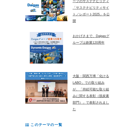
ープのサステナビリティ
「サステナビリティサイ
ト／レポート2025」を公
開
おかげさまで、Daigasグ
ループは創業120周年
大阪・関西万博「化ける
LABO」での取り組み
が、「持続可能な取り組
みに関する表彰（脱炭素
部門）」で表彰されまし
た
このテーマの一覧