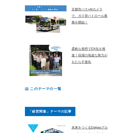
京都市バス×AIカメラ
で、ガス管パトロール業
務を開始！
柔軟な発想でDX化を推
進！現場の地道な努力が
もたらす進化
このテーマの一覧
「経営関連」テーマの記事
未来をつくるDaigasグル