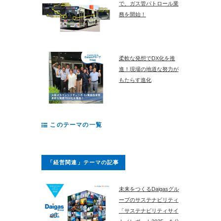
で、ガス管パトロール業
務を開始！
柔軟な発想でDX化を推
進！現場の地道な努力が
もたらす進化
このテーマの一覧
「経営関連」テーマの記事
未来をつくるDaigasグル
ープのサステナビリティ
「サステナビリティサイ