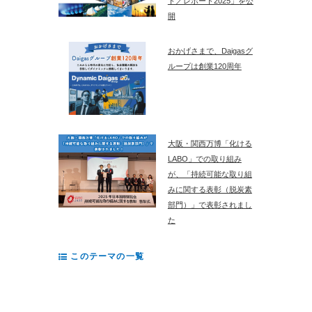
ト／レポート2025」を公
開
おかげさまで、Daigasグ
ループは創業120周年
大阪・関西万博「化ける
LABO」での取り組み
が、「持続可能な取り組
みに関する表彰（脱炭素
部門）」で表彰されまし
た
このテーマの一覧