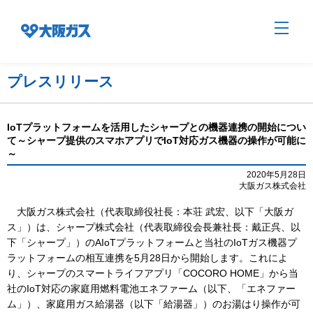
プレスリリース
企業情報TOP
IoTプラットフォームを活用したシャープとの機器連携の開始につい
て～シャープ提供のスマホアプリでIoT対応ガス機器の操作が可能に
～
企業/グループについて
2020年5月28日
大阪ガス株式会社
社会貢献
大阪ガス株式会社（代表取締役社長：本荘 武宏、以下「大阪ガ
ス」）は、シャープ株式会社（代表取締役会長兼社長：戴正呉、以
下「シャープ」）のAIoTプラットフォームと当社のIoTガス機器プ
技術開発
ラットフォームの相互連携を5月28日から開始します。これによ
り、シャープのスマートライフアプリ「COCORO HOME」から当
社のIoT対応の家庭用燃料電池エネファーム（以下、「エネファー
ム」）、家庭用ガス給湯器（以下「給湯器」）のお湯はり操作が可
サステナビリティ