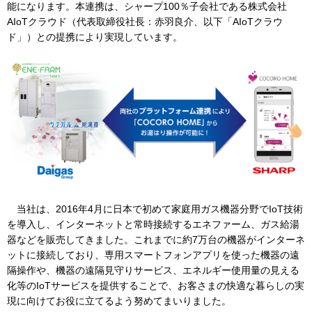
能になります。本連携は、シャープ100％子会社である株式会社
AIoTクラウド（代表取締役社長：赤羽良介、以下「AIoTクラウ
ド」）との提携により実現しています。
IR情報
採用情報
プレスリリース
企業情報
当社は、2016年4月に日本で初めて家庭用ガス機器分野でIoT技術
を導入し、インターネットと常時接続するエネファーム、ガス給湯
器などを販売してきました。これまでに約7万台の機器がインターネ
ご家庭のお客さま
ットに接続しており、専用スマートフォンアプリを使った機器の遠
隔操作や、機器の遠隔見守りサービス、エネルギー使用量の見える
業務用・産業用のお客さま
化等のIoTサービスを提供することで、お客さまの快適な暮らしの実
現に向けてお役に立てるよう努めてまいりました。