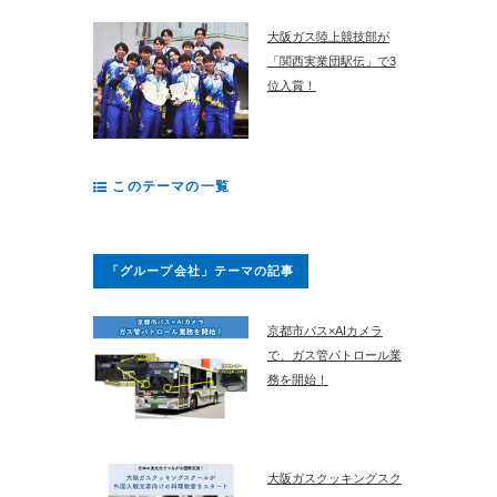
大阪ガス陸上競技部が
「関西実業団駅伝」で3
位入賞！
このテーマの一覧
「グループ会社」テーマの記事
京都市バス×AIカメラ
で、ガス管パトロール業
務を開始！
大阪ガスクッキングスク