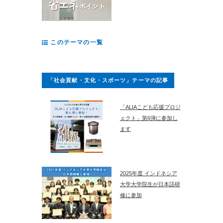
このテーマの一覧
「社会貢献・文化・スポーツ」テーマの記事
「ALIAこども応援プロジ
ェクト」第6弾に参加し
ます
2025年度 インドネシア
大学大学院生が日本語研
修に参加