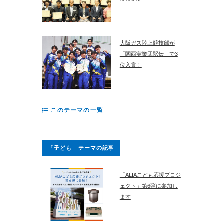
大阪ガス陸上競技部が
「関西実業団駅伝」で3
位入賞！
このテーマの一覧
「子ども」テーマの記事
「ALIAこども応援プロジ
ェクト」第6弾に参加し
ます