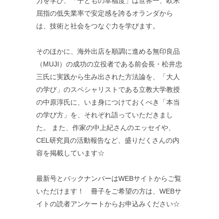
力を学び、「子どもの幸福度」は世界一、欧米
屈指の低失業率で安定感を誇るオランダから
は、技術と社会をつなぐ力を学びます。
そのほかに、海外出店を順調に進める無印良品
（MUJI）の成功の立役者である前会長・松井忠
三氏に実践から生み出された方法論を、「大人
の学び」のスペシャリストである立教大学教授
の中原淳氏に、いま身につけておくべき「本当
の学び方」を、それぞれ語っていただきまし
た。 また、作家の中上紀さんのエッセイや、
CEL研究員の活動報告など、盛りだくさんの内
容を掲載しています☆
最新号とバックナンバーはWEBサイトからご覧
いただけます！ 冊子をご希望の方は、WEBサ
イトの読者アンケートからお申込みください☆