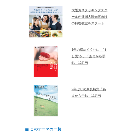
大阪ガスクッキングスク
ールが外国人観光客向け
の料理教室をスタート
1年の締めくくりに、“す
し愛”を。「あまから手
帖」12月号
2年ぶりの奈良特集「あ
まから手帖」11月号
このテーマの一覧