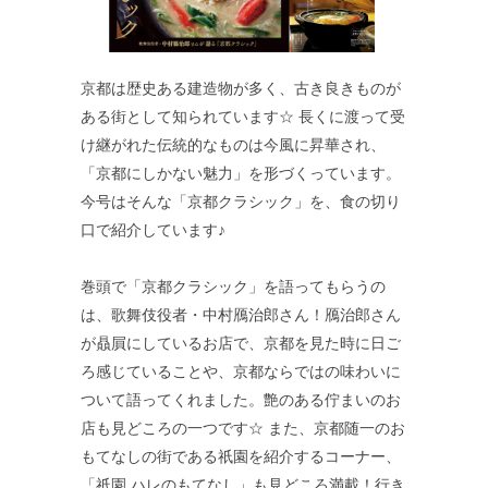
京都は歴史ある建造物が多く、古き良きものが
ある街として知られています☆ 長くに渡って受
け継がれた伝統的なものは今風に昇華され、
「京都にしかない魅力」を形づくっています。
今号はそんな「京都クラシック」を、食の切り
口で紹介しています♪
巻頭で「京都クラシック」を語ってもらうの
は、歌舞伎役者・中村鴈治郎さん！鴈治郎さん
が贔屓にしているお店で、京都を見た時に日ご
ろ感じていることや、京都ならではの味わいに
ついて語ってくれました。艶のある佇まいのお
店も見どころの一つです☆ また、京都随一のお
もてなしの街である祇園を紹介するコーナー、
「祇園 ハレのもてなし」も見どころ満載！行き