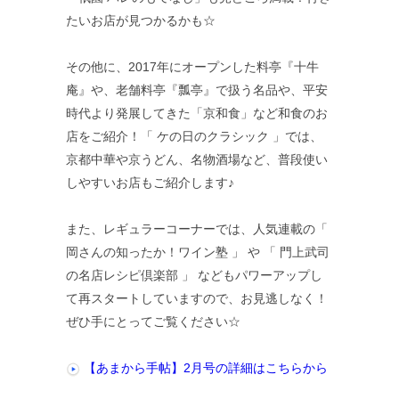
たいお店が見つかるかも☆
その他に、2017年にオープンした料亭『十牛
庵』や、老舗料亭『瓢亭』で扱う名品や、平安
時代より発展してきた「京和食」など和食のお
店をご紹介！「 ケの日のクラシック 」では、
京都中華や京うどん、名物酒場など、普段使い
しやすいお店もご紹介します♪
また、レギュラーコーナーでは、人気連載の「
岡さんの知ったか！ワイン塾 」 や 「 門上武司
の名店レシピ倶楽部 」 などもパワーアップし
て再スタートしていますので、お見逃しなく！
ぜひ手にとってご覧ください☆
【あまから手帖】2月号の詳細はこちらから