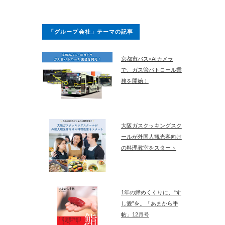
「グループ会社」テーマの記事
京都市バス×AIカメラ
で、ガス管パトロール業
務を開始！
大阪ガスクッキングスク
ールが外国人観光客向け
の料理教室をスタート
1年の締めくくりに、“す
し愛”を。「あまから手
帖」12月号