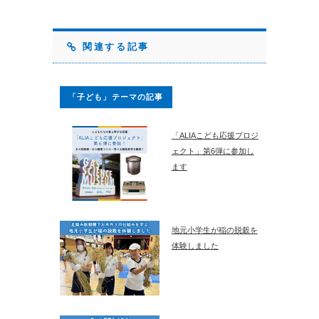
関連する記事
「子ども」テーマの記事
「ALIAこども応援プロジ
ェクト」第6弾に参加し
ます
地元小学生が稲の脱穀を
体験しました