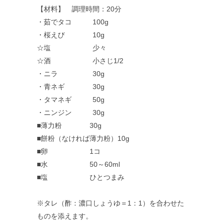
【材料】 調理時間：20分
・茹でタコ 100g
・桜えび 10g
☆塩 少々
☆酒 小さじ1/2
・ニラ 30g
・青ネギ 30g
・タマネギ 50g
・ニンジン 30g
■薄力粉 30g
■餅粉（なければ薄力粉）10g
■卵 1コ
■水 50～60ml
■塩 ひとつまみ
※タレ（酢：濃口しょうゆ＝1：1）を合わせた
ものを添えます。