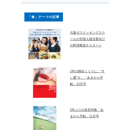
「食」テーマの記事
大阪ガスクッキングスク
ールが外国人観光客向け
の料理教室をスタート
1年の締めくくりに、“す
し愛”を。「あまから手
帖」12月号
2年ぶりの奈良特集「あ
まから手帖」11月号