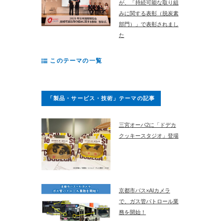
が、「持続可能な取り組
みに関する表彰（脱炭素
部門）」で表彰されまし
た
このテーマの一覧
「製品・サービス・技術」テーマの記事
三宮オーパ2に「ドデカ
クッキースタジオ」登場
京都市バス×AIカメラ
で、ガス管パトロール業
務を開始！