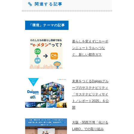
関連する記事
「環境」テーマの記事
暮らしを変えずにカーボ
ンニュートラルへつな
ぐ、新しい都市ガス
未来をつくるDaigasグル
ープのサステナビリティ
「サステナビリティサイ
ト／レポート2025」を公
開
大阪・関西万博「化ける
LABO」での取り組み