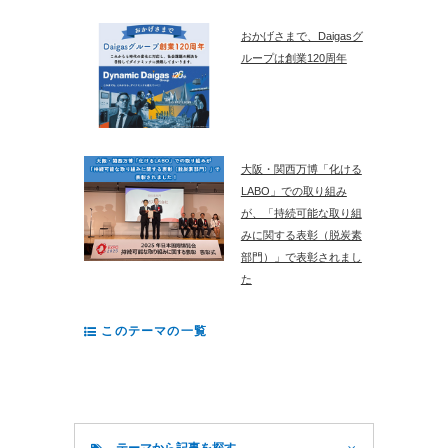
おかげさまで、Daigasグ
ループは創業120周年
大阪・関西万博「化ける
LABO」での取り組み
が、「持続可能な取り組
みに関する表彰（脱炭素
部門）」で表彰されまし
た
このテーマの一覧
テーマから記事を探す