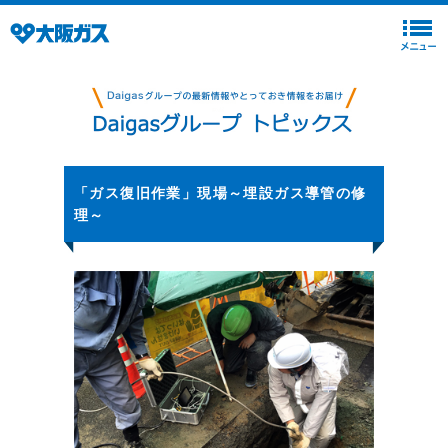
「ガス復旧作業」現場～埋設ガス導管の修
理～