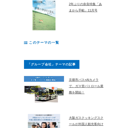
2年ぶりの奈良特集「あ
まから手帖」11月号
このテーマの一覧
「グループ会社」テーマの記事
京都市バス×AIカメラ
で、ガス管パトロール業
務を開始！
大阪ガスクッキングスク
ールが外国人観光客向け