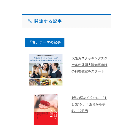
関連する記事
「食」テーマの記事
大阪ガスクッキングスク
ールが外国人観光客向け
の料理教室をスタート
1年の締めくくりに、“す
し愛”を。「あまから手
帖」12月号