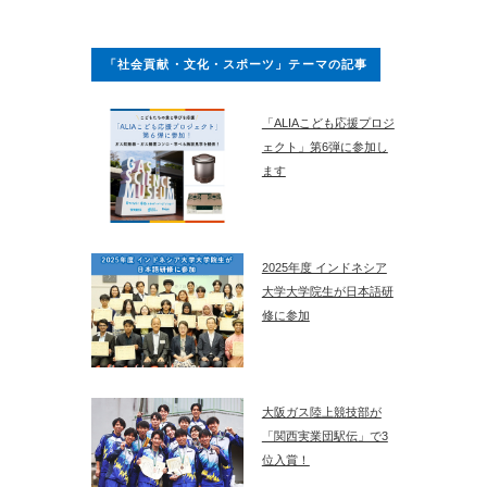
「社会貢献・文化・スポーツ」テーマの記事
「ALIAこども応援プロジ
ェクト」第6弾に参加し
ます
2025年度 インドネシア
大学大学院生が日本語研
修に参加
大阪ガス陸上競技部が
「関西実業団駅伝」で3
位入賞！