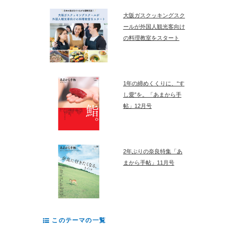
大阪ガスクッキングスク
ールが外国人観光客向け
の料理教室をスタート
1年の締めくくりに、“す
し愛”を。「あまから手
帖」12月号
2年ぶりの奈良特集「あ
まから手帖」11月号
このテーマの一覧