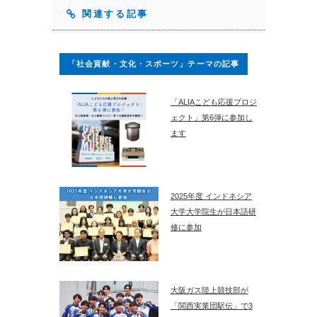
関連する記事
「社会貢献・文化・スポーツ」テーマの記事
「ALIAこども応援プロジ
ェクト」第6弾に参加し
ます
2025年度 インドネシア
大学大学院生が日本語研
修に参加
大阪ガス陸上競技部が
「関西実業団駅伝」で3