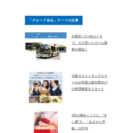
「グループ会社」テーマの記事
京都市バス×AIカメラ
で、ガス管パトロール業
務を開始！
大阪ガスクッキングスク
ールが外国人観光客向け
の料理教室をスタート
1年の締めくくりに、“す
し愛”を。「あまから手
帖」12月号