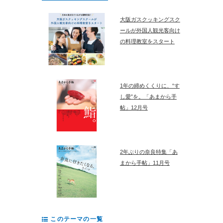
大阪ガスクッキングスク
ールが外国人観光客向け
の料理教室をスタート
1年の締めくくりに、“す
し愛”を。「あまから手
帖」12月号
2年ぶりの奈良特集「あ
まから手帖」11月号
このテーマの一覧