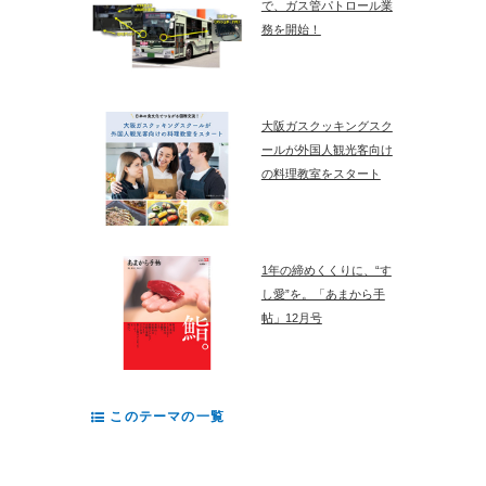
で、ガス管パトロール業
務を開始！
大阪ガスクッキングスク
ールが外国人観光客向け
の料理教室をスタート
1年の締めくくりに、“す
し愛”を。「あまから手
帖」12月号
このテーマの一覧