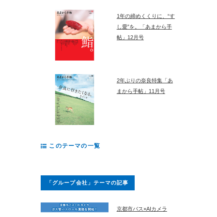
1年の締めくくりに、“す
し愛”を。「あまから手
帖」12月号
2年ぶりの奈良特集「あ
まから手帖」11月号
このテーマの一覧
「グループ会社」テーマの記事
京都市バス×AIカメラ