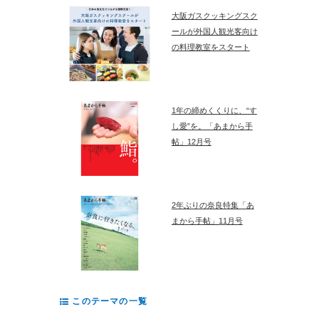
大阪ガスクッキングスク
ールが外国人観光客向け
の料理教室をスタート
1年の締めくくりに、“す
し愛”を。「あまから手
帖」12月号
2年ぶりの奈良特集「あ
まから手帖」11月号
このテーマの一覧