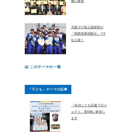
修に参加
大阪ガス陸上競技部が
「関西実業団駅伝」で3
位入賞！
このテーマの一覧
「子ども」テーマの記事
「ALIAこども応援プロジ
ェクト」第6弾に参加し
ます