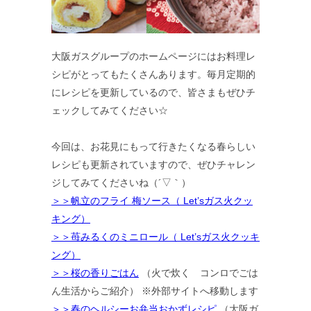
大阪ガスグループのホームページにはお料理レ
シピがとってもたくさんあります。毎月定期的
にレシピを更新しているので、皆さまもぜひチ
ェックしてみてください☆
今回は、お花見にもって行きたくなる春らしい
レシピも更新されていますので、ぜひチャレン
ジしてみてくださいね（´▽｀）
＞＞帆立のフライ 梅ソース（ Let’sガス火クッ
キング）
＞＞苺みるくのミニロール（ Let’sガス火クッキ
ング）
＞＞桜の香りごはん
（火で炊く コンロでごは
ん生活からご紹介） ※外部サイトへ移動します
＞＞春のヘルシーお弁当おかずレシピ
（大阪ガ