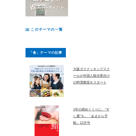
このテーマの一覧
「食」テーマの記事
大阪ガスクッキングスク
ールが外国人観光客向け
の料理教室をスタート
1年の締めくくりに、“す
し愛”を。「あまから手
帖」12月号