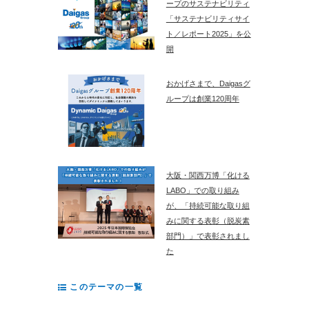
ープのサステナビリティ
「サステナビリティサイ
ト／レポート2025」を公
開
おかげさまで、Daigasグ
ループは創業120周年
大阪・関西万博「化ける
LABO」での取り組み
が、「持続可能な取り組
みに関する表彰（脱炭素
部門）」で表彰されまし
た
このテーマの一覧