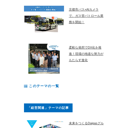
京都市バス×AIカメラ
で、ガス管パトロール業
務を開始！
柔軟な発想でDX化を推
進！現場の地道な努力が
もたらす進化
このテーマの一覧
「経営関連」テーマの記事
未来をつくるDaigasグル