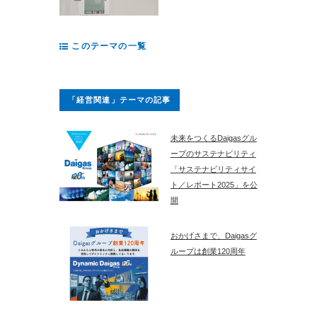
このテーマの一覧
「経営関連」テーマの記事
未来をつくるDaigasグル
ープのサステナビリティ
「サステナビリティサイ
ト／レポート2025」を公
開
おかげさまで、Daigasグ
ループは創業120周年