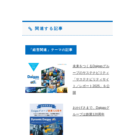
関連する記事
「経営関連」テーマの記事
未来をつくるDaigasグル
ープのサステナビリティ
「サステナビリティサイ
ト／レポート2025」を公
開
おかげさまで、Daigasグ
ループは創業120周年