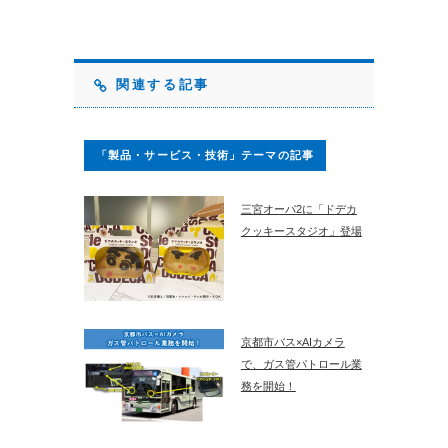
関連する記事
「製品・サービス・技術」テーマの記事
三宮オーパ2に「ドデカ
クッキースタジオ」登場
京都市バス×AIカメラ
で、ガス管パトロール業
務を開始！