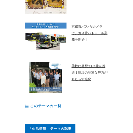
京都市バス×AIカメラ
で、ガス管パトロール業
務を開始！
柔軟な発想でDX化を推
進！現場の地道な努力が
もたらす進化
このテーマの一覧
「生活情報」テーマの記事