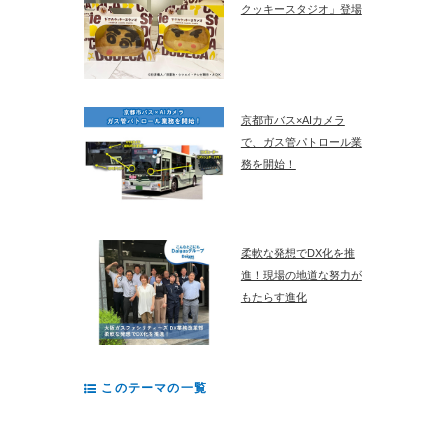
クッキースタジオ」登場
京都市バス×AIカメラ
で、ガス管パトロール業
務を開始！
柔軟な発想でDX化を推
進！現場の地道な努力が
もたらす進化
このテーマの一覧