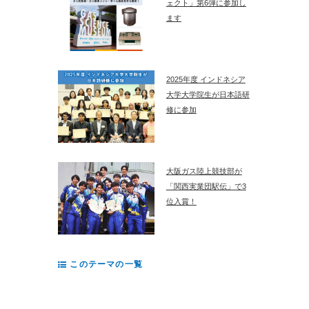
ェクト」第6弾に参加し
ます
2025年度 インドネシア
大学大学院生が日本語研
修に参加
大阪ガス陸上競技部が
「関西実業団駅伝」で3
位入賞！
このテーマの一覧