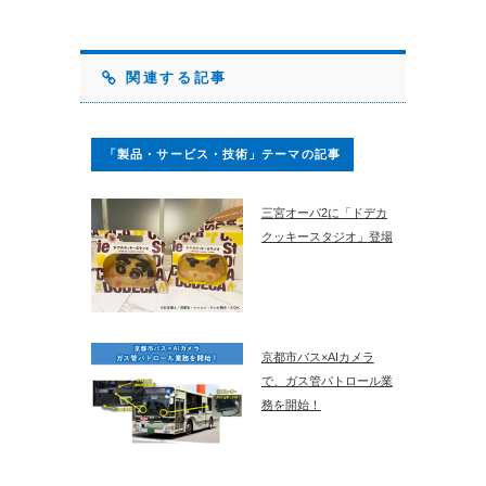
関連する記事
「製品・サービス・技術」テーマの記事
三宮オーパ2に「ドデカ
クッキースタジオ」登場
京都市バス×AIカメラ
で、ガス管パトロール業
務を開始！