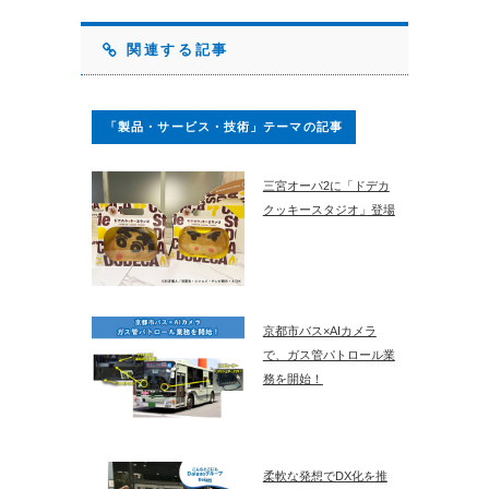
関連する記事
「製品・サービス・技術」テーマの記事
三宮オーパ2に「ドデカ
クッキースタジオ」登場
京都市バス×AIカメラ
で、ガス管パトロール業
務を開始！
柔軟な発想でDX化を推