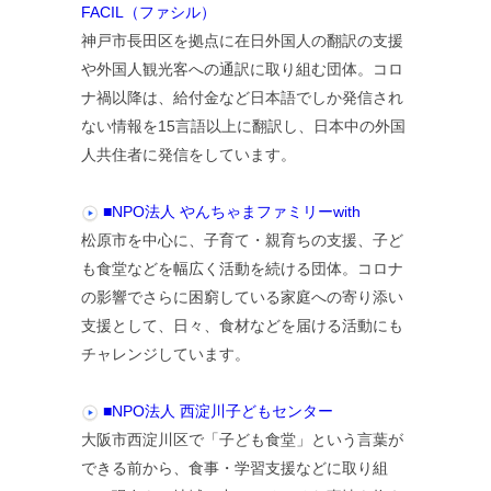
FACIL（ファシル）
神戸市長田区を拠点に在日外国人の翻訳の支援
や外国人観光客への通訳に取り組む団体。コロ
ナ禍以降は、給付金など日本語でしか発信され
ない情報を15言語以上に翻訳し、日本中の外国
人共住者に発信をしています。
■NPO法人 やんちゃまファミリーwith
松原市を中心に、子育て・親育ちの支援、子ど
も食堂などを幅広く活動を続ける団体。コロナ
の影響でさらに困窮している家庭への寄り添い
支援として、日々、食材などを届ける活動にも
チャレンジしています。
■NPO法人 西淀川子どもセンター
大阪市西淀川区で「子ども食堂」という言葉が
できる前から、食事・学習支援などに取り組