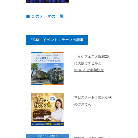
このテーマの一覧
「CM・イベント」テーマの記事
「イケフェス大阪2025」
に大阪ガスビルと
NEXT21が参加決定
本日スタート！贅沢な秋
のガスてん