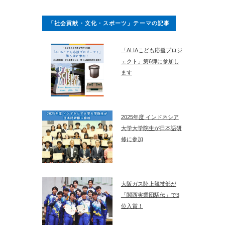
「社会貢献・文化・スポーツ」テーマの記事
「ALIAこども応援プロジ
ェクト」第6弾に参加し
ます
2025年度 インドネシア
大学大学院生が日本語研
修に参加
大阪ガス陸上競技部が
「関西実業団駅伝」で3
位入賞！